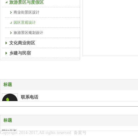
旅游景区与度假区
商业街景区设计
园区景观设计
旅游景区规划设计
文化商业街区
乡建与民宿
标题
联系电话
15723291302
在线客服
标题
企业QQ：2850802797
免费热线：023-63626922
网站首页
Copyright 2014-2017,All rights reserved 备案号