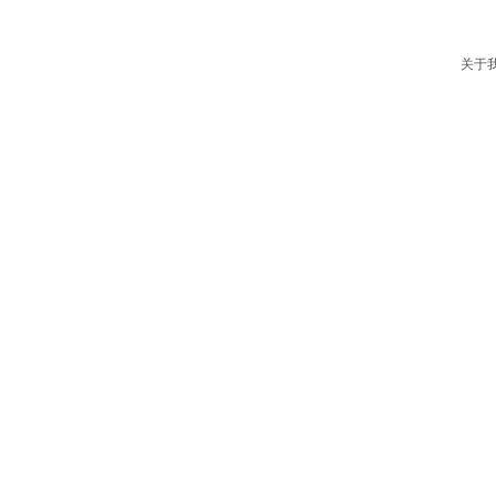
设计项目
地理位置
重庆市南岸区汇成路金隅时代之星A座15层2号
工程业绩
关于我们
关于
联系我们